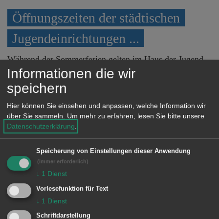
Öffnungszeiten der städtischen
Jugendeinrichtungen ...
Während der Sommerferien gelten im Haus der Jugend,
im Jugendtreff WeststadtZentrum sowie im Jugendtreff
Informationen die wir
Wasseralfingen geänderte Öffnungszeiten.
speichern
MEHR DAZU LESEN
Hier können Sie einsehen und anpassen, welche Information wir
über Sie sammeln.
Um mehr zu erfahren, lesen Sie bitte unsere
Aussteller für drittes
Datenschutzerklärung
.
Adventsmärktle gesucht
Speicherung von Einstellungen dieser Anwendung
(immer erforderlich)
Am Sonntag, 29. November, veranstaltet die Ortschaft
↓
1
Dienst
Unterrombach-Hofherrnweiler auf dem Festplatz
Unterrombach ihr drittes Adventsmärktle. Dafür werden
Vorlesefunktion für Text
noch Ausstellerinnen und Aussteller gesucht.
↓
1
Dienst
Schriftdarstellung
MEHR DAZU LESEN