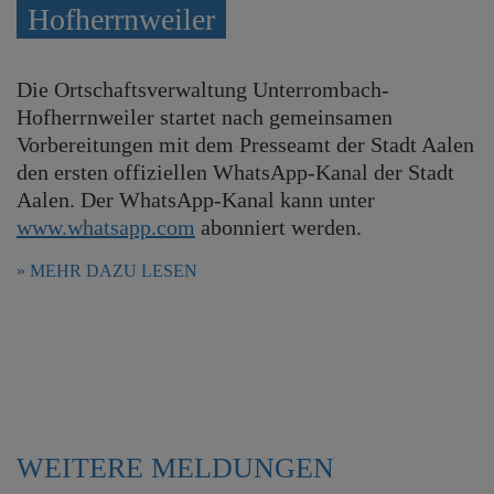
Hofherrnweiler
e
E
n
B
Die Ortschaftsverwaltung Unterrombach-
M
Hofherrnweiler startet nach gemeinsamen
B
Vorbereitungen mit dem Presseamt der Stadt Aalen
h
den ersten offiziellen WhatsApp-Kanal der Stadt
Aalen. Der WhatsApp-Kanal kann unter
www.whatsapp.com
abonniert werden.
MEHR DAZU LESEN
WEITERE MELDUNGEN