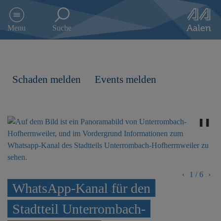
D
i
Menu
Suche
r
e
k
t
z
Schaden melden
Events melden
u
m
I
n
❚❚
h
a
l
t
s
‹
1
/
6
›
p
WhatsApp-Kanal für den
r
i
Stadtteil Unterrombach-
n
g